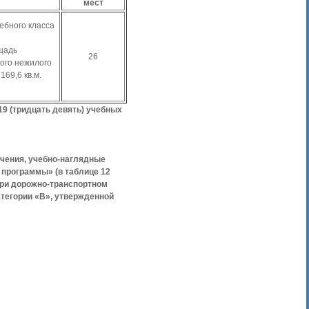
мест
ебного класса
щадь
26
ого нежилого
69,6 кв.м.
19 (тридцать девять) учебных
учения, учебно-наглядные
 программы» (в таблице 12
при дорожно-транспортном
тегории «В», утвержденной