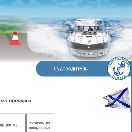
го процесса.
Количество
ь (кв. м.)
посадочных