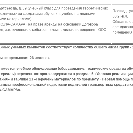
 Партсъезда, д. 39 (учебный класс для проведения теоретических
Площадь уч
техническими средствами обучения, учебно-наглядными
60,9 кв.м.
ыми материалами).
Общая пло
ОЛА-САМАРА» на праве аренды на основании Договора
арендованн
я, заключенного с собственником нежилого помещения - ООО
помещения 1
ных учебных кабинетов соответствует количеству общего числа групп - 
ы не превышает 26 человек.
 имеется учебное оборудование (оборудование, технические средства об
ериалы) перечень которого содержится в разделе 5 «Условия реализации
ания» и таблице 13 «Перечень материалов по предмету «Первая помощь 
раммы профессиональной подготовки водителей транспортных средств ка
А-САМАРА».