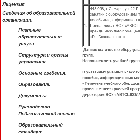
Лицензия
443 058, г. Самара, ул. 22
Сведения об образовательной
занятий с оборудованием, 
организации
пособиями, информационн
1
.
Принадлежит НОУ «АВТОШК
Платные
аренды нежилого помещени
образовательные
«РосБезопасность».
услуги
Данное количество оборудован
Структура и органы
групп.
Наполняемость учебной групп
управления.
В указанных учебных классах
Основные сведения.
пособия, информационные мат
«Перечень учебного оборудов
Образование.
происшествии») рабочей прог
директором НОУ «АВТОШКОЛ
Документы.
Руководство.
Педагогический состав.
Образовательный
стандарт.